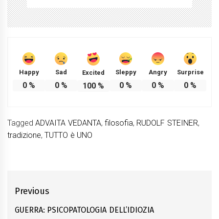
Happy
Sad
Sleppy
Angry
Surprise
Excited
0
%
0
%
0
%
0
%
0
%
100
%
Tagged
ADVAITA VEDANTA
,
filosofia
,
RUDOLF STEINER
,
tradizione
,
TUTTO è UNO
Post
Previous
navigation
GUERRA: PSICOPATOLOGIA DELL’IDIOZIA
Previous